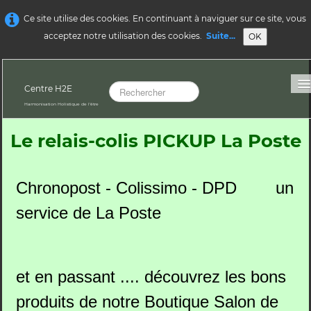
Ce site utilise des cookies. En continuant à naviguer sur ce site, vous
acceptez notre utilisation des cookies.
Suite...
OK
Centre H2E
Harmonisation Holistique de l'être
Le relais-colis PICKUP La Poste
Le Centre H2E
▼
Pour les Particuliers
▼
Chronopost - Colissimo - DPD un
Pour les Entreprises
▼
service de La Poste
Pour les Praticiens
▼
et en passant .... découvrez les bons
produits de notre Boutique Salon de